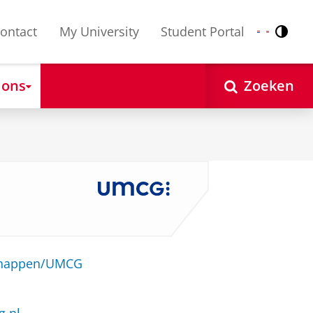
ontact
My University
Student Portal
Contr
Nederlands
English
 ons
Zoeken
schappen/UMCG