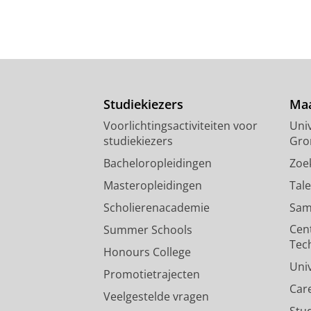
Studiekiezers
Maa
Voorlichtingsactiviteiten voor
Univ
studiekiezers
Gro
Bacheloropleidingen
Zoe
Masteropleidingen
Tal
Scholierenacademie
Sam
Cen
Summer Schools
Tec
Honours College
Uni
Promotietrajecten
Car
Veelgestelde vragen