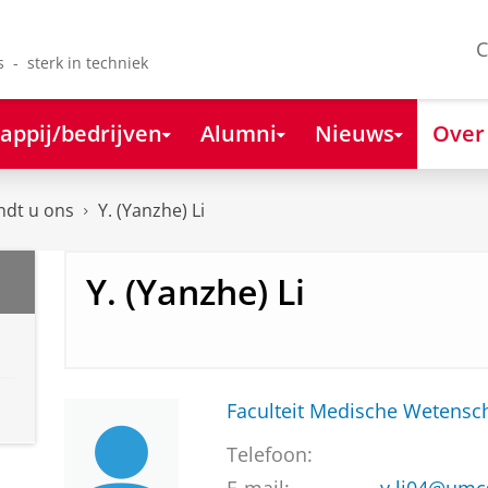
C
s - sterk in techniek
appij/bedrijven
Alumni
Nieuws
Over
ndt u ons
Y. (Yanzhe) Li
Y. (Yanzhe) Li
Faculteit Medische Weten
Telefoon: