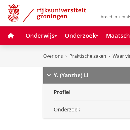
Skip
Skip
to
to
Content
Navigation
breed in kenni
Home
Onderwijs
Onderzoek
Maatsch
Over ons
Praktische zaken
Waar vi
Y. (Yanzhe) Li
Profiel
Onderzoek