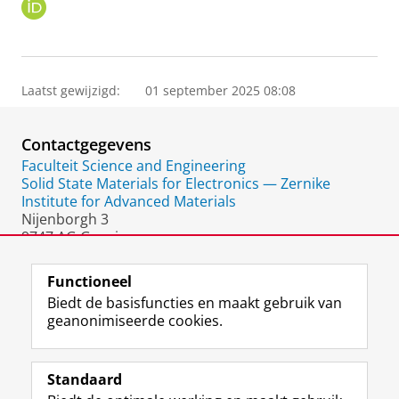
O
R
C
I
D
Laatst gewijzigd:
01 september 2025 08:08
Contactgegevens
Faculteit Science and Engineering
Solid State Materials for Electronics — Zernike
Institute for Advanced Materials
Nijenborgh 3
9747 AG Groningen
Nederland
Functioneel
Biedt de basisfuncties en maakt gebruik van
geanonimiseerde cookies.
F
L
R
I
Y
Volg de RUG
a
i
S
n
o
Standaard
c
n
S
s
u