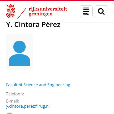
Skip
Skip
Over ons
Y. Cintora Pérez
Menu
Zoek
to
to
en
Content
Navigation
zoeken
Y. Cintora Pérez
Faculteit Science and Engineering
Telefoon:
E-mail:
y.cintora.perez@rug.nl