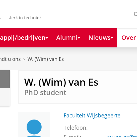
C
s - sterk in techniek
appij/bedrijven
Alumni
Nieuws
Over
ndt u ons
W. (Wim) van Es
W. (Wim) van Es
PhD student
Faculteit Wijsbegeerte
Telefoon: