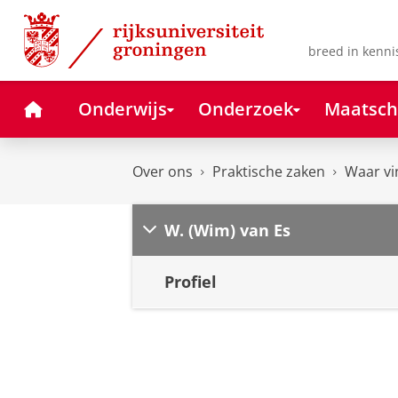
Skip
Skip
to
to
Content
Navigation
breed in kenni
Home
Onderwijs
Onderzoek
Maatsch
Over ons
Praktische zaken
Waar vi
W. (Wim) van Es
Profiel