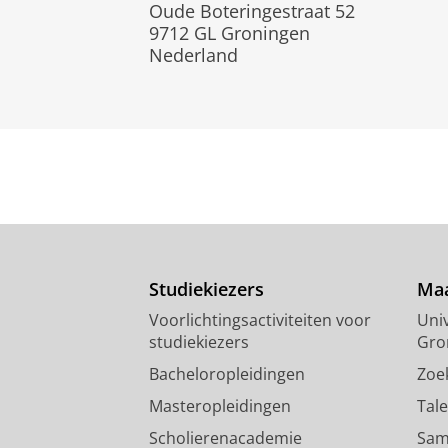
Oude Boteringestraat 52
9712 GL Groningen
Nederland
Studiekiezers
Maa
Voorlichtingsactiviteiten voor
Univ
studiekiezers
Gro
Bacheloropleidingen
Zoe
Masteropleidingen
Tal
Scholierenacademie
Sam