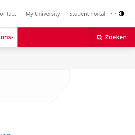
ontact
My University
Student Portal
Contr
Nederlands
English
 ons
Zoeken