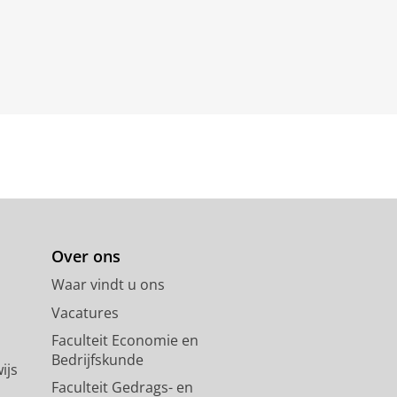
Over ons
Waar vindt u ons
Vacatures
Faculteit Economie en
Bedrijfskunde
ijs
Faculteit Gedrags- en