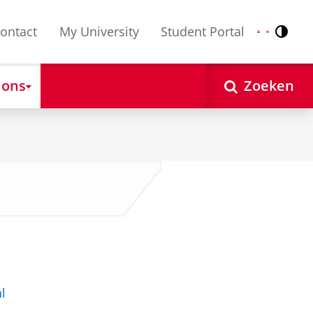
ontact
My University
Student Portal
Contr
Nederlands
English
 ons
Zoeken
nl