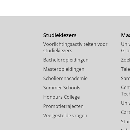
Studiekiezers
Maa
Voorlichtingsactiviteiten voor
Univ
studiekiezers
Gro
Bacheloropleidingen
Zoe
Masteropleidingen
Tal
Scholierenacademie
Sam
Cen
Summer Schools
Tec
Honours College
Uni
Promotietrajecten
Car
Veelgestelde vragen
Stu