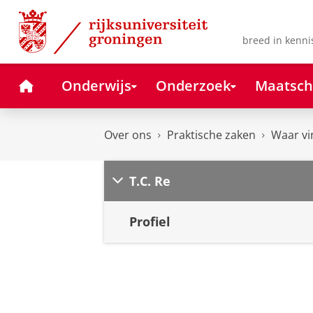
Skip
Skip
to
to
Content
Navigation
breed in kenni
Home
Onderwijs
Onderzoek
Maatsch
Over ons
Praktische zaken
Waar vi
T.C. Re
Profiel