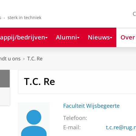
C
s - sterk in techniek
appij/bedrijven
Alumni
Nieuws
Over
ndt u ons
T.C. Re
T.C. Re
Faculteit Wijsbegeerte
Telefoon:
E-mail:
t.c.re@rug.