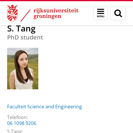
Skip
Skip
Over ons
Praktische zaken
Waar vindt u ons
S. Tang
Menu
Zoek
to
to
en
Content
Navigation
zoeken
S. Tang
PhD student
Faculteit Science and Engineering
Telefoon:
06 1098 9206
S Tang
: