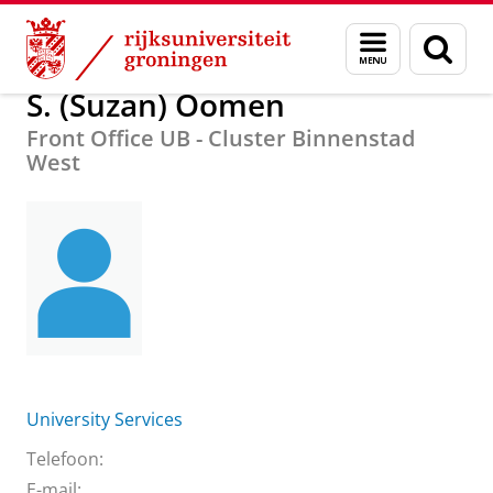
Skip
Skip
Over ons
S. (Suzan) Oomen
Menu
Zoek
to
to
en
Content
Navigation
zoeken
S. (Suzan) Oomen
Front Office UB - Cluster Binnenstad
West
University Services
Telefoon:
E-mail: