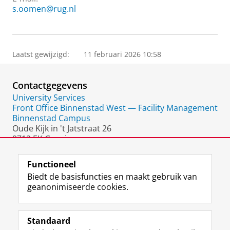
s.oomen@rug.nl
Laatst gewijzigd:
11 februari 2026 10:58
Contactgegevens
University Services
Front Office Binnenstad West — Facility Management
Binnenstad Campus
Oude Kijk in 't Jatstraat 26
9712 EK Groningen
Nederland
Functioneel
Biedt de basisfuncties en maakt gebruik van
geanonimiseerde cookies.
F
L
R
I
Y
Volg de RUG
a
i
S
n
o
Standaard
c
n
S
s
u