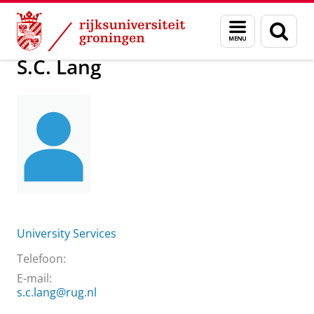
Skip
Skip
Over ons
S.C. Lang
Menu
Zoek
to
to
en
Content
Navigation
zoeken
S.C. Lang
University Services
Telefoon:
E-mail:
s.c.lang@rug.nl