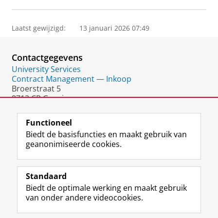
Laatst gewijzigd:
13 januari 2026 07:49
Contactgegevens
University Services
Contract Management — Inkoop
Broerstraat 5
9712 CP Groningen
Nederland
Functioneel
Biedt de basisfuncties en maakt gebruik van
geanonimiseerde cookies.
F
L
R
I
Y
Volg de RUG
a
i
S
n
o
Standaard
c
n
S
s
u
Biedt de optimale werking en maakt gebruik
e
k
-
t
T
Studiekiezers
van onder andere videocookies.
b
e
f
a
u
Maatschappij/bedrijven
o
d
e
g
b