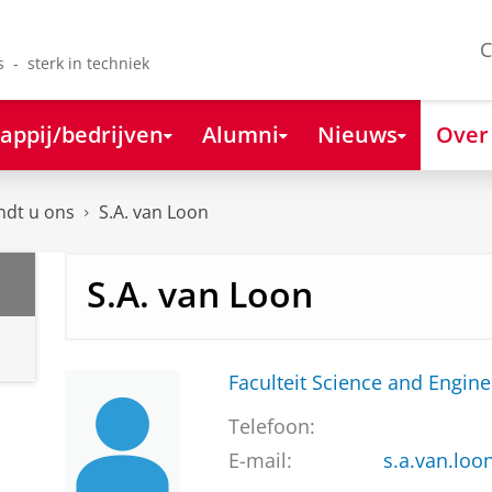
C
s - sterk in techniek
appij/bedrijven
Alumni
Nieuws
Over
ndt u ons
S.A. van Loon
S.A. van Loon
Faculteit Science and Engine
Telefoon:
E-mail:
s.a.van.loo