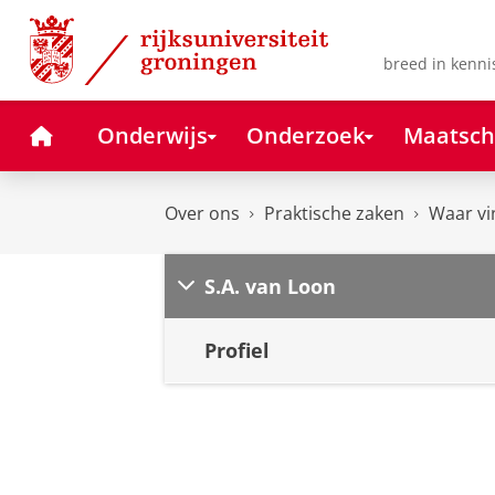
Skip
Skip
to
to
Content
Navigation
breed in kenni
Home
Onderwijs
Onderzoek
Maatsch
Over ons
Praktische zaken
Waar vi
S.A. van Loon
Profiel