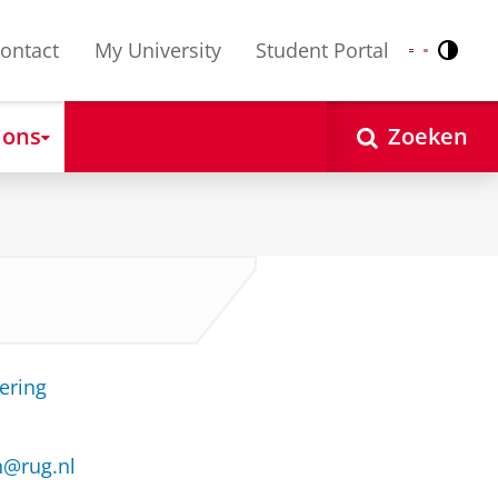
ontact
My University
Student Portal
Contr
Nederlands
English
 ons
Zoeken
ering
n@rug.nl