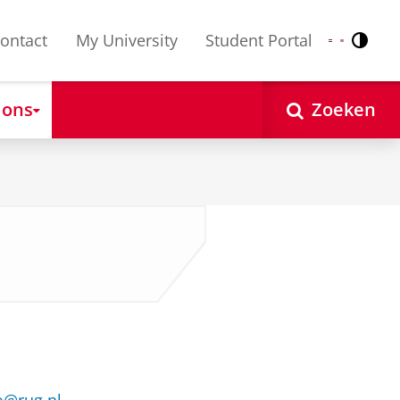
ontact
My University
Student Portal
Contr
Nederlands
English
 ons
Zoeken