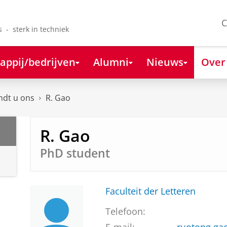
C
s - sterk in techniek
appij/bedrijven
Alumni
Nieuws
Over
ndt u ons
R. Gao
R. Gao
PhD student
Faculteit der Letteren
Telefoon: