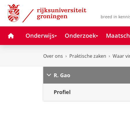
Skip
Skip
to
to
Content
Navigation
breed in kenni
Home
Onderwijs
Onderzoek
Maatsch
Over ons
Praktische zaken
Waar vi
R. Gao
Profiel