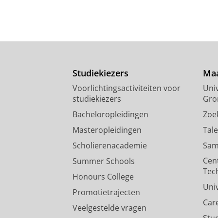
Studiekiezers
Maa
Voorlichtingsactiviteiten voor
Univ
studiekiezers
Gro
Bacheloropleidingen
Zoe
Masteropleidingen
Tal
Scholierenacademie
Sam
Cen
Summer Schools
Tec
Honours College
Uni
Promotietrajecten
Car
Veelgestelde vragen