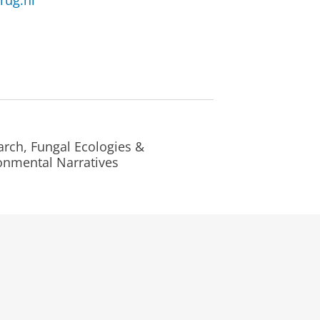
rug.nl
arch, Fungal Ecologies &
ronmental Narratives