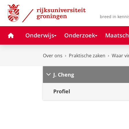
Skip
Skip
to
to
Content
Navigation
breed in kenni
Home
Onderwijs
Onderzoek
Maatsch
Over ons
Praktische zaken
Waar vi
J. Cheng
Profiel