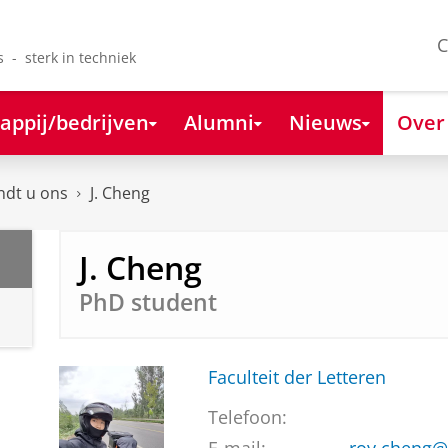
C
s - sterk in techniek
appij/bedrijven
Alumni
Nieuws
Over
ndt u ons
J. Cheng
J. Cheng
PhD student
Faculteit der Letteren
Telefoon: