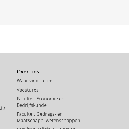
Over ons
Waar vindt u ons
Vacatures
Faculteit Economie en
Bedrijfskunde
ijs
Faculteit Gedrags- en
Maatschappijwetenschappen