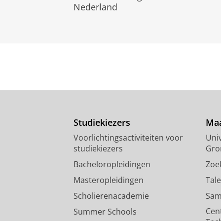
Nederland
Studiekiezers
Maa
Voorlichtingsactiviteiten voor
Univ
studiekiezers
Gro
Bacheloropleidingen
Zoe
Masteropleidingen
Tal
Scholierenacademie
Sam
Cen
Summer Schools