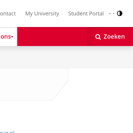
ontact
My University
Student Portal
Contr
Nederlands
English
 ons
Zoeken