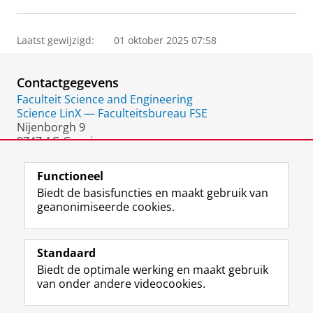
Laatst gewijzigd:
01 oktober 2025 07:58
Contactgegevens
Faculteit Science and Engineering
Science LinX — Faculteitsbureau FSE
Nijenborgh 9
9747 AG Groningen
Nederland
Functioneel
Biedt de basisfuncties en maakt gebruik van
geanonimiseerde cookies.
F
L
R
I
Y
Volg de RUG
a
i
S
n
o
Standaard
c
n
S
s
u
Biedt de optimale werking en maakt gebruik
e
k
-
t
T
Studiekiezers
van onder andere videocookies.
b
e
f
a
u
Maatschappij/bedrijven
o
d
e
g
b