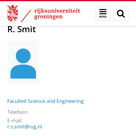
Skip
Skip
Over ons
Praktische zaken
Waar vindt u ons
R. Smit
Menu
Zoek
to
to
en
Content
Navigation
zoeken
R. Smit
Faculteit Science and Engineering
Telefoon:
E-mail:
r.s.smit@rug.nl