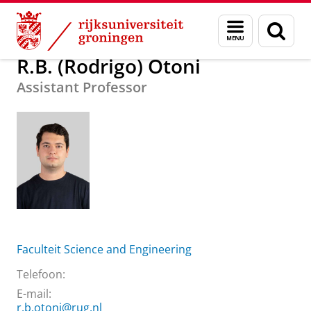
Skip
Skip
Over ons
R.B. (Rodrigo) Otoni
Menu
Zoek
to
to
en
Content
Navigation
zoeken
R.B. (Rodrigo) Otoni
Assistant Professor
Faculteit Science and Engineering
Telefoon:
E-mail:
r.b.otoni@rug.nl