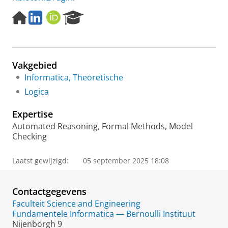
H
L
O
R
o
i
R
e
m
n
C
s
e
k
I
e
p
e
D
a
Vakgebied
a
d
r
g
I
c
Informatica, Theoretische
e
n
h
Logica
P
o
Expertise
r
Automated Reasoning, Formal Methods, Model
t
Checking
a
l
Laatst gewijzigd:
05 september 2025 18:08
Contactgegevens
Faculteit Science and Engineering
Fundamentele Informatica — Bernoulli Instituut
Nijenborgh 9