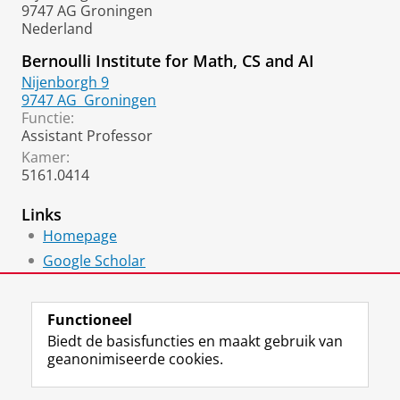
9747 AG Groningen
Nederland
Bernoulli Institute for Math, CS and AI
Nijenborgh 9
9747 AG
Groningen
Functie:
Assistant Professor
Kamer:
5161.0414
Links
Homepage
Google Scholar
DBLP
Functioneel
Biedt de basisfuncties en maakt gebruik van
geanonimiseerde cookies.
F
L
R
I
Y
Volg de RUG