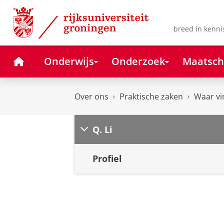
Skip
Skip
to
to
Content
Navigation
breed in kenni
Home
Onderwijs
Onderzoek
Maatsch
Over ons
Praktische zaken
Waar vi
Q. Li
Profiel