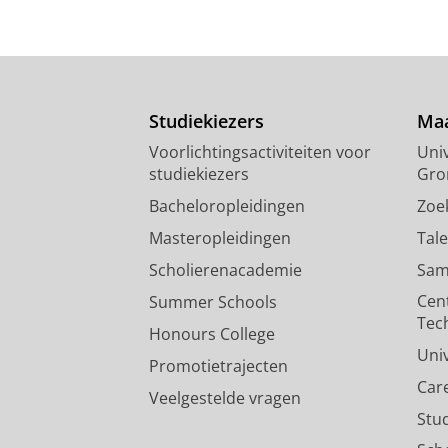
Studiekiezers
Maa
Voorlichtingsactiviteiten voor
Univ
studiekiezers
Gro
Bacheloropleidingen
Zoe
Masteropleidingen
Tal
Scholierenacademie
Sam
Cen
Summer Schools
Tec
Honours College
Uni
Promotietrajecten
Car
Veelgestelde vragen
Stu