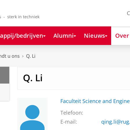
C
s - sterk in techniek
appij/bedrijven
Alumni
Nieuws
Over
ndt u ons
Q. Li
Q. Li
Faculteit Science and Engine
Telefoon:
E-mail:
qing.li@rug