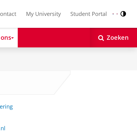
ontact
My University
Student Portal
Contr
Nederlands
English
 ons
Zoeken
ering
.nl