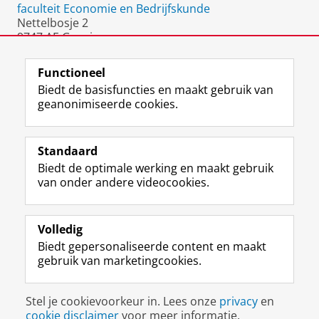
faculteit Economie en Bedrijfskunde
Nettelbosje 2
9747 AE Groningen
Nederland
Functioneel
Biedt de basisfuncties en maakt gebruik van
geanonimiseerde cookies.
F
L
R
I
Y
Volg de RUG
a
i
S
n
o
Standaard
c
n
S
s
u
Biedt de optimale werking en maakt gebruik
e
k
-
t
T
Studiekiezers
van onder andere videocookies.
b
e
f
a
u
Maatschappij/bedrijven
o
d
e
g
b
o
I
e
r
e
Alumni
k
n
d
a
-
Volledig
p
-
R
m
k
Biedt gepersonaliseerde content en maakt
Over ons
a
p
i
-
a
gebruik van marketingcookies.
g
a
j
a
n
i
g
k
c
a
Disclaimer & Copyright
Privacy
Cookies
n
i
s
c
a
Stel je cookievoorkeur in. Lees onze
privacy
en
Inloggen
a
n
u
o
l
cookie disclaimer
voor meer informatie.