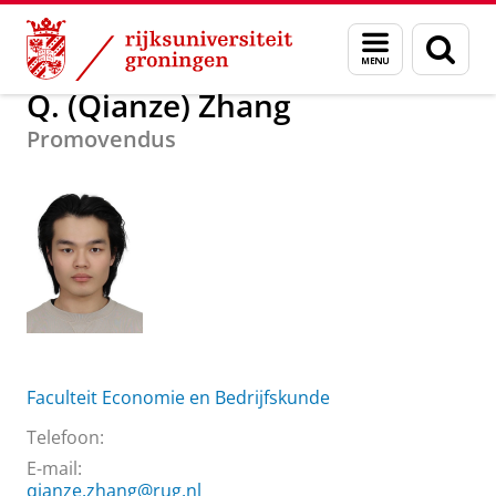
Skip
Skip
Over ons
Q. (Qianze) Zhang
Menu
Zoek
to
to
en
Content
Navigation
zoeken
Q. (Qianze) Zhang
Promovendus
Faculteit Economie en Bedrijfskunde
Telefoon:
E-mail:
qianze.zhang@rug.nl