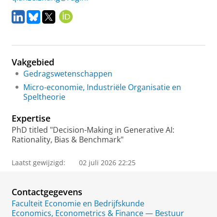
L
B
X
O
i
l
R
n
u
C
k
e
I
e
s
D
Vakgebied
d
k
I
y
Gedragswetenschappen
n
Micro-economie, Industriële Organisatie en
Speltheorie
Expertise
PhD titled "Decision-Making in Generative AI:
Rationality, Bias & Benchmark"
Laatst gewijzigd:
02 juli 2026 22:25
Contactgegevens
Faculteit Economie en Bedrijfskunde
Economics, Econometrics & Finance — Bestuur