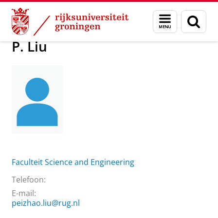
Skip
Skip
Over ons
Praktische zaken
Waar vindt u ons
P. Liu
Menu
Zoek
to
to
en
Content
Navigation
zoeken
P. Liu
Faculteit Science and Engineering
Telefoon:
E-mail:
peizhao.liu@rug.nl