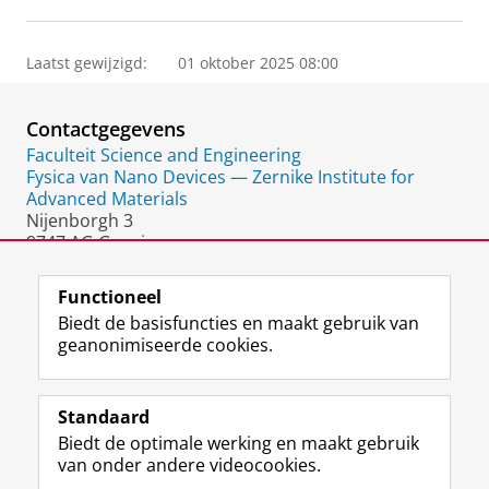
Laatst gewijzigd:
01 oktober 2025 08:00
Contactgegevens
Faculteit Science and Engineering
Fysica van Nano Devices — Zernike Institute for
Advanced Materials
Nijenborgh 3
9747 AG Groningen
Nederland
Functioneel
Biedt de basisfuncties en maakt gebruik van
geanonimiseerde cookies.
F
L
R
I
Y
Volg de RUG
a
i
S
n
o
Standaard
c
n
S
s
u
Biedt de optimale werking en maakt gebruik
e
k
-
t
T
Studiekiezers
van onder andere videocookies.
b
e
f
a
u