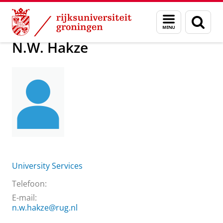
Skip
Skip
Over ons
N.W. Hakze
Menu
Zoek
to
to
en
Content
Navigation
zoeken
N.W. Hakze
University Services
Telefoon:
E-mail:
n.w.hakze@rug.nl