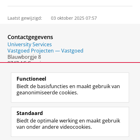
Laatst gewijzigd:
03 oktober 2025 07:57
Contactgegevens
University Services
Vastgoed Projecten — Vastgoed
Blauwborgje 8
9747 AC Groningen
Nederland
Functioneel
Biedt de basisfuncties en maakt gebruik van
geanonimiseerde cookies.
F
L
R
I
Y
Volg de RUG
a
i
S
n
o
Standaard
c
n
S
s
u
Biedt de optimale werking en maakt gebruik
e
k
-
t
T
Studiekiezers
van onder andere videocookies.
b
e
f
a
u
Maatschappij/bedrijven
o
d
e
g
b