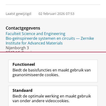
Laatst gewijzigd:
02 februari 2026 07:53
Contactgegevens
Faculteit Science and Engineering
Bio-geïnspireerde systemen en circuits — Zernike
Institute for Advanced Materials
Nijenborgh 3
9747 AG Groningen
Nederland
Functioneel
Biedt de basisfuncties en maakt gebruik van
geanonimiseerde cookies.
F
L
R
I
Y
Volg de RUG
a
i
S
n
o
Standaard
c
n
S
s
u
Biedt de optimale werking en maakt gebruik
e
k
-
t
T
Studiekiezers
van onder andere videocookies.
b
e
f
a
u