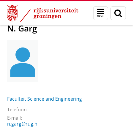
Skip
Skip
Over ons
Praktische zaken
Waar vindt u ons
N. Garg
Menu
Zoek
to
to
en
Content
Navigation
zoeken
N. Garg
Faculteit Science and Engineering
Telefoon:
E-mail:
n.garg@rug.nl