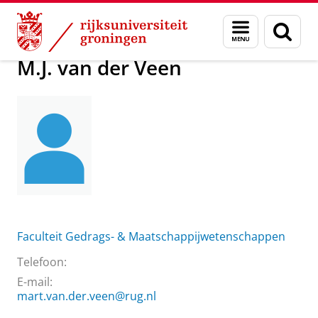
Skip
Skip
Over ons
M.J. van der Veen
Menu
Zoek
to
to
en
Content
Navigation
zoeken
M.J. van der Veen
Faculteit Gedrags- & Maatschappijwetenschappen
Telefoon:
E-mail:
mart.van.der.veen@rug.nl