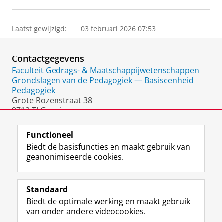
Laatst gewijzigd:
03 februari 2026 07:53
Contactgegevens
Faculteit Gedrags- & Maatschappijwetenschappen
Grondslagen van de Pedagogiek — Basiseenheid
Pedagogiek
Grote Rozenstraat 38
9712 TJ Groningen
Nederland
Functioneel
Biedt de basisfuncties en maakt gebruik van
geanonimiseerde cookies.
F
L
R
I
Y
Volg de RUG
a
i
S
n
o
Standaard
c
n
S
s
u
Biedt de optimale werking en maakt gebruik
e
k
-
t
T
Studiekiezers
van onder andere videocookies.
b
e
f
a
u