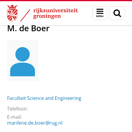
Skip
Skip
Over ons
M. de Boer
Menu
Zoek
to
to
en
Content
Navigation
zoeken
M. de Boer
Faculteit Science and Engineering
Telefoon:
E-mail:
marilene.de.boer@rug.nl