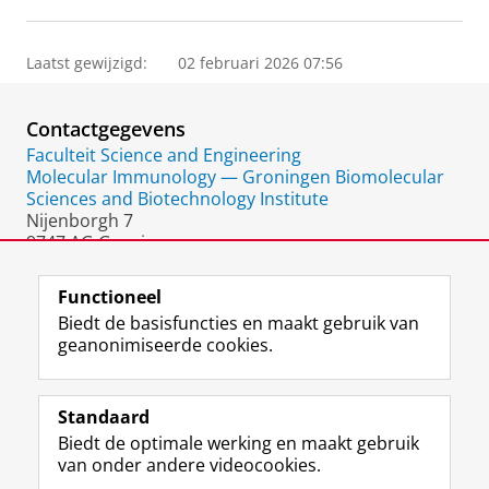
Laatst gewijzigd:
02 februari 2026 07:56
Contactgegevens
Faculteit Science and Engineering
Molecular Immunology — Groningen Biomolecular
Sciences and Biotechnology Institute
Nijenborgh 7
9747 AG Groningen
Nederland
Functioneel
Biedt de basisfuncties en maakt gebruik van
geanonimiseerde cookies.
F
L
R
I
Y
Volg de RUG
a
i
S
n
o
Standaard
c
n
S
s
u
Biedt de optimale werking en maakt gebruik
e
k
-
t
T
Studiekiezers
van onder andere videocookies.
b
e
f
a
u