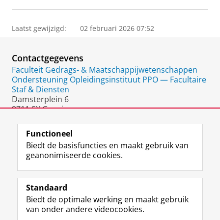
Laatst gewijzigd:
02 februari 2026 07:52
Contactgegevens
Faculteit Gedrags- & Maatschappijwetenschappen
Ondersteuning Opleidingsinstituut PPO — Facultaire
Staf & Diensten
Damsterplein 6
9711 SX Groningen
Nederland
Functioneel
Biedt de basisfuncties en maakt gebruik van
geanonimiseerde cookies.
F
L
R
I
Y
Volg de RUG
a
i
S
n
o
Standaard
c
n
S
s
u
Biedt de optimale werking en maakt gebruik
e
k
-
t
T
Studiekiezers
van onder andere videocookies.
b
e
f
a
u