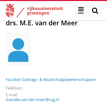
Skip
Skip
Over ons
drs. M.E. van der Meer
Menu
Zoek
to
to
en
Content
Navigation
zoeken
drs. M.E. van der Meer
Faculteit Gedrags- & Maatschappijwetenschappen
Telefoon:
E-mail:
marieke.van.der.meer@rug.nl