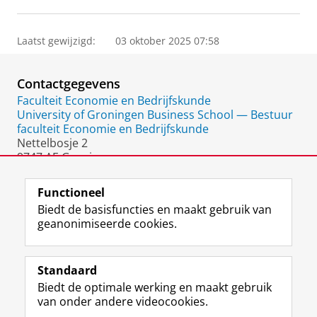
Laatst gewijzigd:
03 oktober 2025 07:58
Contactgegevens
Faculteit Economie en Bedrijfskunde
University of Groningen Business School — Bestuur
faculteit Economie en Bedrijfskunde
Nettelbosje 2
9747 AE Groningen
Nederland
Functioneel
Biedt de basisfuncties en maakt gebruik van
geanonimiseerde cookies.
F
L
R
I
Y
Volg de RUG
a
i
S
n
o
Standaard
c
n
S
s
u
Biedt de optimale werking en maakt gebruik
e
k
-
t
T
Studiekiezers
van onder andere videocookies.
b
e
f
a
u