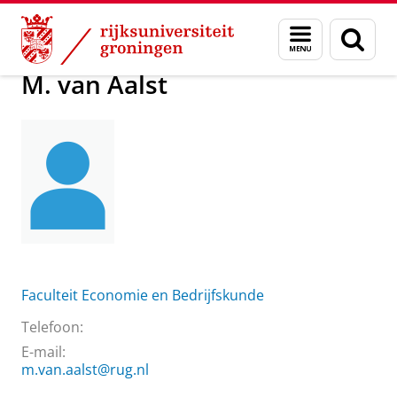
Skip
Skip
Over ons
M. van Aalst
Menu
Zoek
to
to
en
Content
Navigation
zoeken
M. van Aalst
Faculteit Economie en Bedrijfskunde
Telefoon:
E-mail:
m.van.aalst@rug.nl