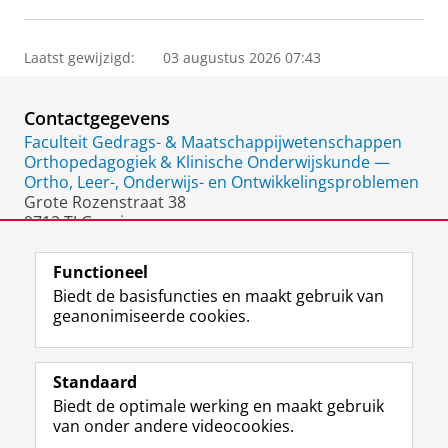
Laatst gewijzigd:
03 augustus 2026 07:43
Contactgegevens
Faculteit Gedrags- & Maatschappijwetenschappen
Orthopedagogiek & Klinische Onderwijskunde —
Ortho, Leer-, Onderwijs- en Ontwikkelingsproblemen
Grote Rozenstraat 38
9712 TJ Groningen
Nederland
Functioneel
Biedt de basisfuncties en maakt gebruik van
geanonimiseerde cookies.
F
L
R
I
Y
Volg de RUG
a
i
S
n
o
Standaard
c
n
S
s
u
Biedt de optimale werking en maakt gebruik
e
k
-
t
T
Studiekiezers
van onder andere videocookies.
b
e
f
a
u