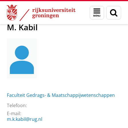
Skip
Skip
Over ons
Praktische zaken
Waar vindt u ons
M. Kabil
Menu
Zoek
to
to
en
Content
Navigation
zoeken
M. Kabil
Faculteit Gedrags- & Maatschappijwetenschappen
Telefoon:
E-mail:
m.k.kabil@rug.nl