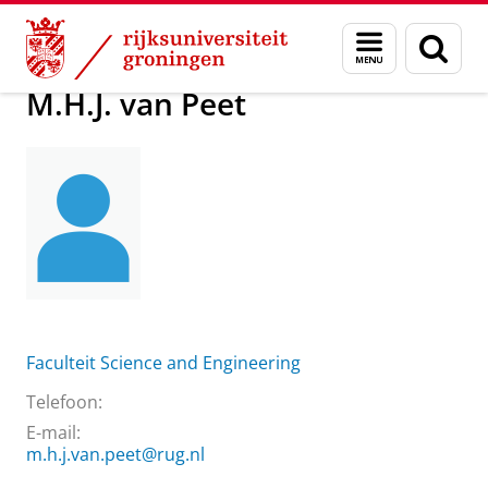
Skip
Skip
Over ons
M.H.J. van Peet
Menu
Zoek
to
to
en
Content
Navigation
zoeken
M.H.J. van Peet
Faculteit Science and Engineering
Telefoon:
E-mail:
m.h.j.van.peet@rug.nl