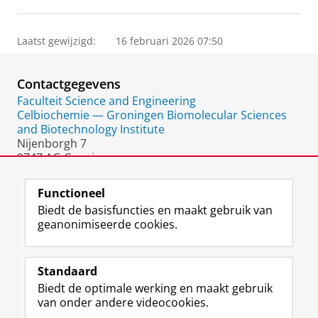
Laatst gewijzigd:
16 februari 2026 07:50
Contactgegevens
Faculteit Science and Engineering
Celbiochemie — Groningen Biomolecular Sciences
and Biotechnology Institute
Nijenborgh 7
9747 AG Groningen
Nederland
Functioneel
Biedt de basisfuncties en maakt gebruik van
geanonimiseerde cookies.
F
L
R
I
Y
Volg de RUG
a
i
S
n
o
Standaard
c
n
S
s
u
Biedt de optimale werking en maakt gebruik
e
k
-
t
T
Studiekiezers
van onder andere videocookies.
b
e
f
a
u