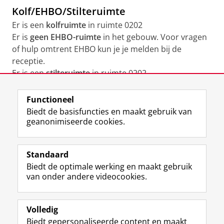
Kolf/EHBO/Stilteruimte
Er is een
kolfruimte
in ruimte 0202
Er is
geen EHBO-ruimte
in het gebouw. Voor vragen
of hulp omtrent EHBO kun je je melden bij de
receptie.
Er is een
stilteruimte
in ruimte 0202
Functioneel
View this page in:
English
Biedt de basisfuncties en maakt gebruik van
geanonimiseerde cookies.
F
L
R
I
Y
Volg de RUG
a
i
S
n
o
Standaard
c
n
S
s
u
Biedt de optimale werking en maakt gebruik
e
k
-
t
T
Studiekiezers
van onder andere videocookies.
b
e
f
a
u
Maatschappij/bedrijven
o
d
e
g
b
o
I
e
r
e
Alumni
k
n
d
a
-
Volledig
p
-
R
m
k
Biedt gepersonaliseerde content en maakt