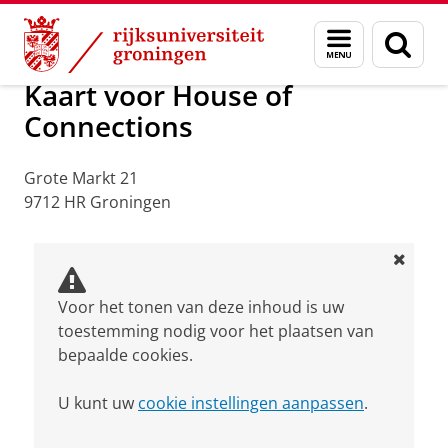
Skip
Skip
Over ons
Praktische zaken
Waar vindt u ons
Menu
Zoek
to
to
en
Content
Navigation
zoeken
Kaart voor House of
Connections
Grote Markt 21
9712 HR Groningen
Voor het tonen van deze inhoud is uw
toestemming nodig voor het plaatsen van
bepaalde cookies.
U kunt uw
cookie instellingen aanpassen
.