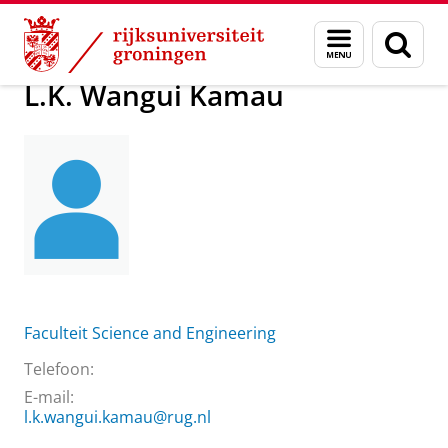
Skip
Skip
Over ons
L.K. Wangui Kamau
Menu
Zoek
to
to
en
Content
Navigation
zoeken
L.K. Wangui Kamau
Faculteit Science and Engineering
Telefoon:
E-mail:
l.k.wangui.kamau@rug.nl