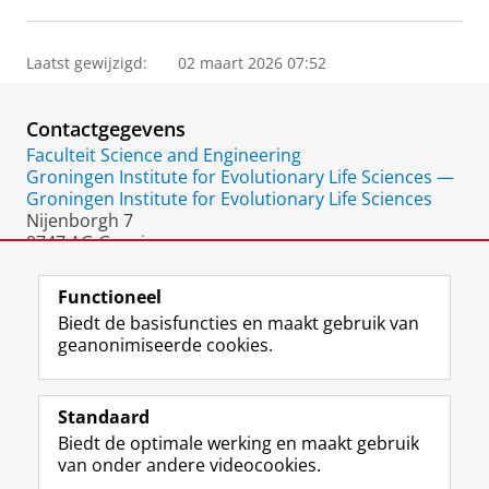
Laatst gewijzigd:
02 maart 2026 07:52
Contactgegevens
Faculteit Science and Engineering
Groningen Institute for Evolutionary Life Sciences —
Groningen Institute for Evolutionary Life Sciences
Nijenborgh 7
9747 AG Groningen
Nederland
Functioneel
Biedt de basisfuncties en maakt gebruik van
geanonimiseerde cookies.
F
L
R
I
Y
Volg de RUG
a
i
S
n
o
Standaard
c
n
S
s
u
Biedt de optimale werking en maakt gebruik
e
k
-
t
T
Studiekiezers
van onder andere videocookies.
b
e
f
a
u