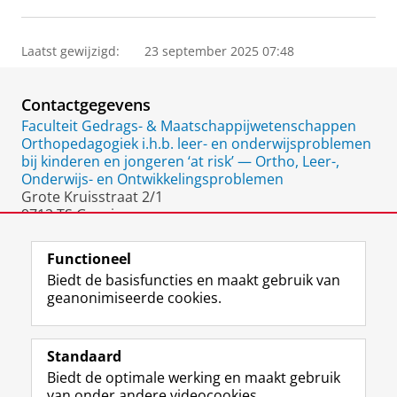
Laatst gewijzigd:
23 september 2025 07:48
Contactgegevens
Faculteit Gedrags- & Maatschappijwetenschappen
Orthopedagogiek i.h.b. leer- en onderwijsproblemen
bij kinderen en jongeren ‘at risk’ — Ortho, Leer-,
Onderwijs- en Ontwikkelingsproblemen
Grote Kruisstraat 2/1
9712 TS Groningen
Nederland
Functioneel
Biedt de basisfuncties en maakt gebruik van
geanonimiseerde cookies.
F
L
R
I
Y
Volg de RUG
a
i
S
n
o
Standaard
c
n
S
s
u
Biedt de optimale werking en maakt gebruik
e
k
-
t
T
Studiekiezers
van onder andere videocookies.