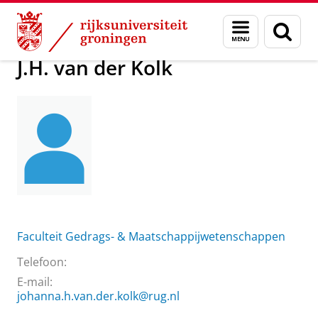
Skip
Skip
Over ons
J.H. van der Kolk
Menu
Zoek
to
to
en
Content
Navigation
zoeken
J.H. van der Kolk
Faculteit Gedrags- & Maatschappijwetenschappen
Telefoon:
E-mail:
johanna.h.van.der.kolk@rug.nl