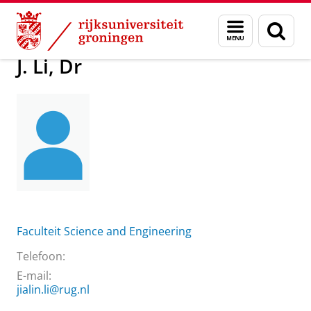
Skip
Skip
Over ons
Praktische zaken
Waar vindt u ons
J. Li, Dr
Menu
Zoek
to
to
en
Content
Navigation
zoeken
J. Li, Dr
Faculteit Science and Engineering
Telefoon:
E-mail:
jialin.li@rug.nl