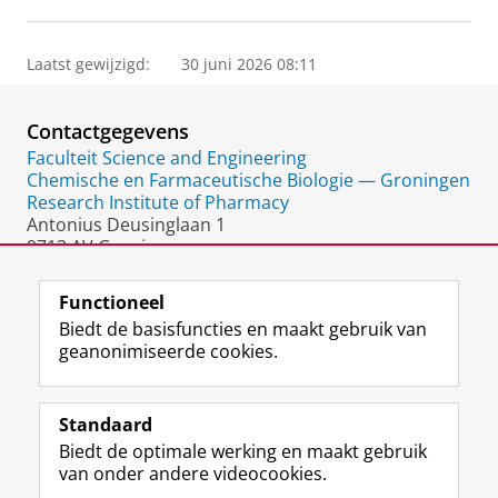
Laatst gewijzigd:
30 juni 2026 08:11
Contactgegevens
Faculteit Science and Engineering
Chemische en Farmaceutische Biologie — Groningen
Research Institute of Pharmacy
Antonius Deusinglaan 1
9713 AV Groningen
Nederland
Functioneel
Biedt de basisfuncties en maakt gebruik van
geanonimiseerde cookies.
F
L
R
I
Y
Volg de RUG
a
i
S
n
o
Standaard
c
n
S
s
u
Biedt de optimale werking en maakt gebruik
e
k
-
t
T
Studiekiezers
van onder andere videocookies.
b
e
f
a
u