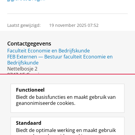
Laatst gewijzigd:
19 november 2025 07:52
Contactgegevens
Faculteit Economie en Bedrijfskunde
FEB Externen — Bestuur faculteit Economie en
Bedrijfskunde
Nettelbosje 2
9747 AE Groningen
Nederland
Functioneel
Biedt de basisfuncties en maakt gebruik van
geanonimiseerde cookies.
F
L
R
I
Y
Volg de RUG
a
i
S
n
o
Standaard
c
n
S
s
u
Biedt de optimale werking en maakt gebruik
e
k
-
t
T
Studiekiezers