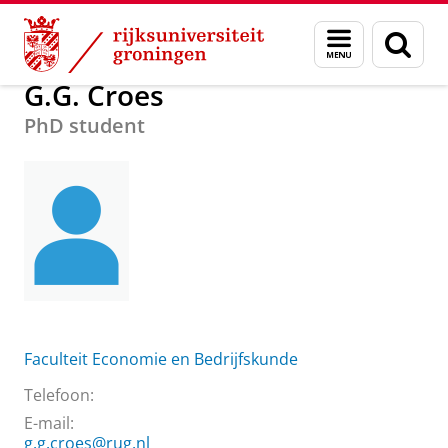
Skip
Skip
Over ons
G.G. Croes
Menu
Zoek
to
to
en
Content
Navigation
zoeken
G.G. Croes
PhD student
Faculteit Economie en Bedrijfskunde
Telefoon:
E-mail:
g.g.croes@rug.nl