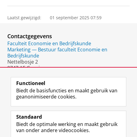
Laatst gewijzigd:
01 september 2025 07:59
Contactgegevens
Faculteit Economie en Bedrijfskunde
Marketing — Bestuur faculteit Economie en
Bedrijfskunde
Nettelbosje 2
9747 AE Groningen
Nederland
Functioneel
Biedt de basisfuncties en maakt gebruik van
geanonimiseerde cookies.
F
L
R
I
Y
Volg de RUG
a
i
S
n
o
Standaard
c
n
S
s
u
Biedt de optimale werking en maakt gebruik
e
k
-
t
T
Studiekiezers
van onder andere videocookies.
b
e
f
a
u