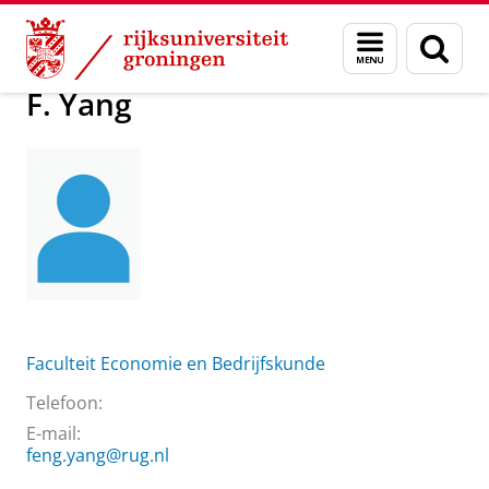
Skip
Skip
Over ons
Praktische zaken
Waar vindt u ons
F. Yang
Menu
Zoek
to
to
en
Content
Navigation
zoeken
F. Yang
Faculteit Economie en Bedrijfskunde
Telefoon:
E-mail:
feng.yang@rug.nl