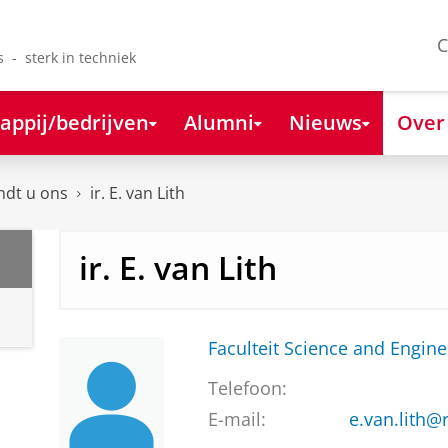
C
s - sterk in techniek
appij/bedrijven
Alumni
Nieuws
Over
ndt u ons
ir. E. van Lith
ir. E. van Lith
Faculteit Science and Engine
Telefoon:
E-mail:
e.van.lith@