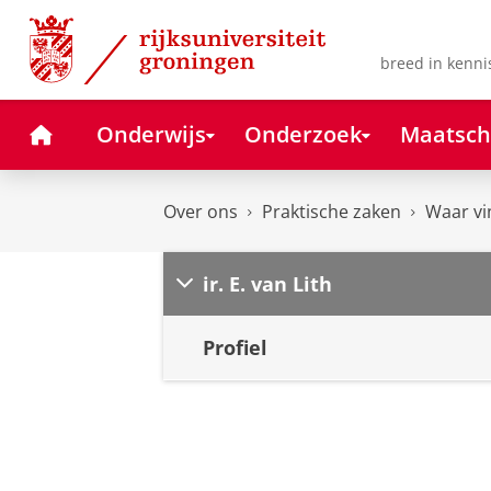
Skip
Skip
to
to
Content
Navigation
breed in kenni
Home
Onderwijs
Onderzoek
Maatsch
Over ons
Praktische zaken
Waar vi
ir. E. van Lith
Profiel