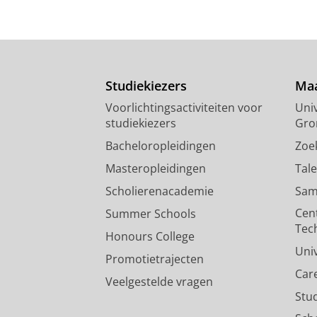
Studiekiezers
Maa
Voorlichtingsactiviteiten voor
Univ
studiekiezers
Gro
Bacheloropleidingen
Zoe
Masteropleidingen
Tal
Scholierenacademie
Sam
Cen
Summer Schools
Tec
Honours College
Uni
Promotietrajecten
Car
Veelgestelde vragen
Stu