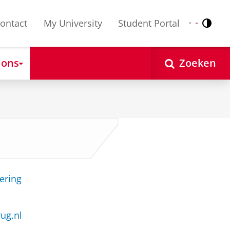
ontact
My University
Student Portal
Contr
Nederlands
English
 ons
Zoeken
ering
rug.nl