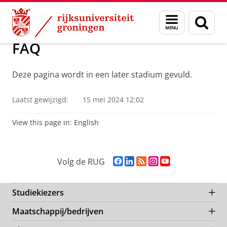
Skip
Skip
Maatschappij/bedrijven
Smart Buildings
Smart Buildings
Menu
Zoek
to
to
en
Content
Navigation
zoeken
FAQ
Deze pagina wordt in een later stadium gevuld.
Laatst gewijzigd:
15 mei 2024 12:02
View this page in:
English
F
L
R
I
Y
Volg de RUG
a
i
S
n
o
c
n
S
s
u
e
k
-
t
T
Studiekiezers
b
e
f
a
u
Maatschappij/bedrijven
o
d
e
g
b
o
I
e
r
e