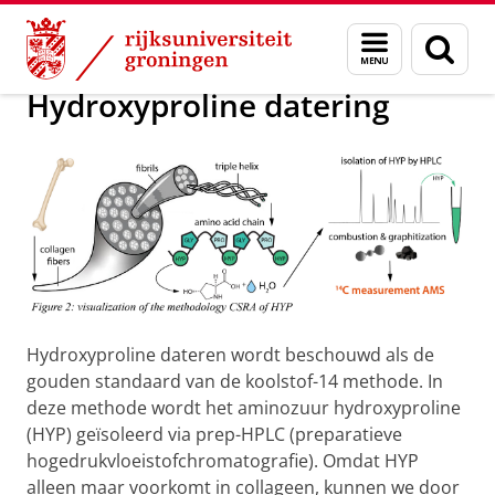
Skip
Skip
Onderzoek
FLOOD
Menu
Zoek
to
to
en
Content
Navigation
zoeken
Hydroxyproline datering
Hydroxyproline dateren wordt beschouwd als de
gouden standaard van de koolstof-14 methode. In
deze methode wordt het aminozuur hydroxyproline
(HYP) geïsoleerd via prep-HPLC (preparatieve
hogedrukvloeistofchromatografie). Omdat HYP
alleen maar voorkomt in collageen, kunnen we door