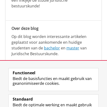
een inkijkje de studie Juridische
bestuurskunde!
Over deze blog
Op dit blog worden interessante artikelen
geplaatst voor aankomende en huidige
studenten van de
bachelor
en
master
van
Juridische Bestuurskunde.
Functioneel
Biedt de basisfuncties en maakt gebruik van
geanonimiseerde cookies.
F
L
R
I
Y
Volg de RUG
a
i
S
n
o
Standaard
c
n
S
s
u
Biedt de optimale werking en maakt gebruik
e
k
-
t
T
Studiekiezers