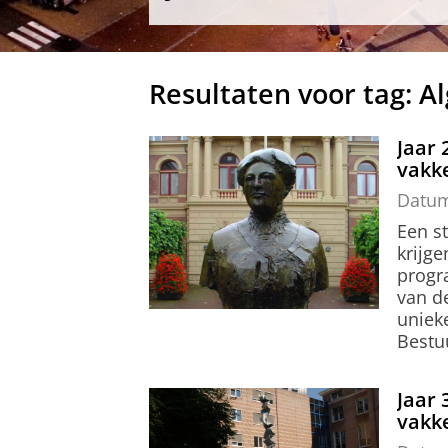
Resultaten voor tag: 
Jaar 
vakke
Datu
Een st
krijge
progr
van de
uniek
Bestu
Jaar 
vakke