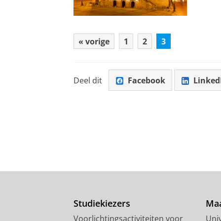
« vorige
1
2
3
Deel dit
Facebook
Linked
Studiekiezers
Maa
Voorlichtingsactiviteiten voor
Univ