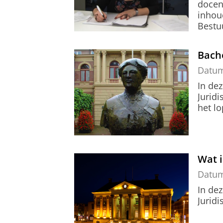
docen
inhou
Bestu
Bach
Datu
In dez
Jurid
het l
Wat i
Datu
In dez
Jurid