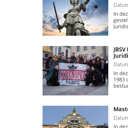
Datu
In de
gestel
Jurid
JBSV 
Juri
Datu
In dez
1983 
bestu
Mast
Datu
In dez