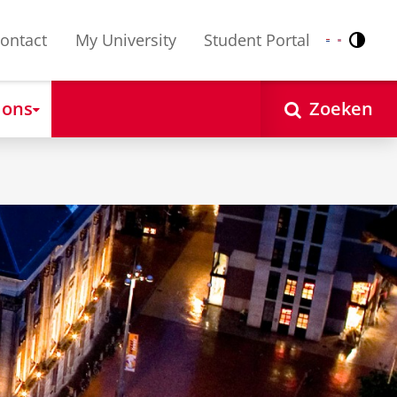
ontact
My University
Student Portal
Contr
Nederlands
English
 ons
Zoeken