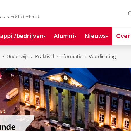
C
s - sterk in techniek
appij/bedrijven
Alumni
Nieuws
Over
Onderwijs
Praktische informatie
Voorlichting
unde