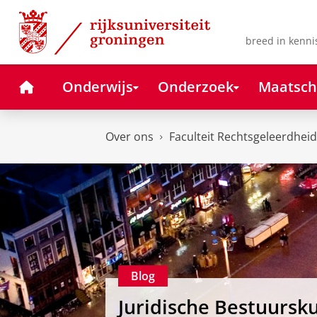
Skip
Skip
to
to
Content
Navigation
breed in kenni
Home
Onderwijs
Onderzoek
Maatsch
Over ons
Faculteit Rechtsgeleerdheid
Blog
Juridische Bestuursk