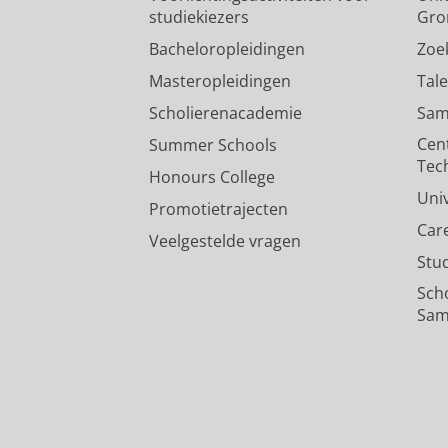
studiekiezers
Gro
Bacheloropleidingen
Zoe
Masteropleidingen
Tal
Scholierenacademie
Sam
Cen
Summer Schools
Tec
Honours College
Uni
Promotietrajecten
Car
Veelgestelde vragen
Stu
Sch
Sam