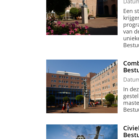
Datu
Een st
krijge
progr
van de
uniek
Bestu
Comb
Best
Datu
In de
geste
maste
Bestuu
Civie
Best