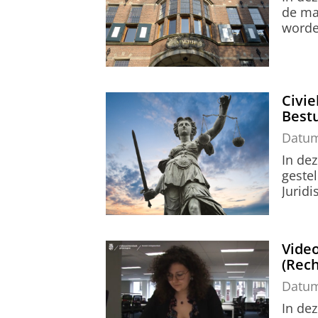
de ma
worde
Civie
Best
Datu
In de
gestel
Jurid
Vide
(Rech
Datu
In de