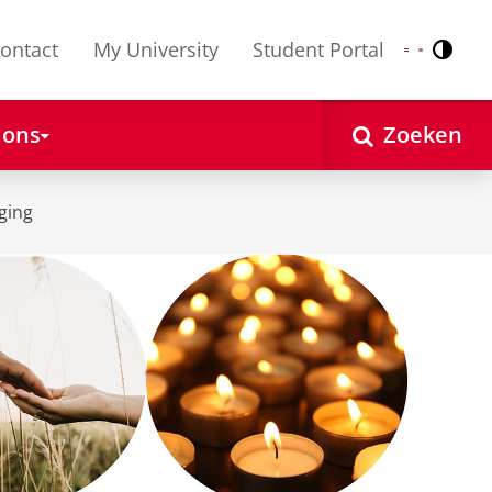
ontact
My University
Student Portal
Contr
Nederlands
English
 ons
Zoeken
ging