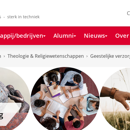
C
s - sterk in techniek
appij/bedrijven
Alumni
Nieuws
Over
n
Theologie & Religiewetenschappen
Geestelijke verzor
g