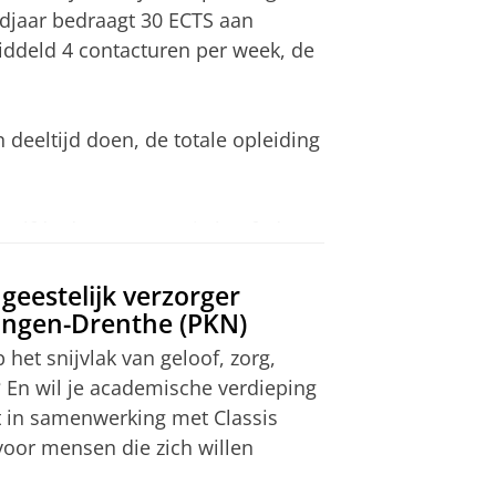
iding vindt een matchingsgesprek
ing van jongeren namelijk volop
jdjaar bedraagt 30 ECTS aan
heben bij geestelijke
iddeld 4 contacturen per week, de
rtenissen, maar zeker ook
tal te behalen ECTS per jaar.
 deeltijd doen, de totale opleiding
Sluiten
zelfde dag gegeven, je hoeft dus
ollege te volgen.
 geestelijk verzorger
ingen-Drenthe (PKN)
iding
p het snijvlak van geloof, zorg,
 En wil je academische verdieping
t in samenwerking met Classis
 voor mensen die zich willen