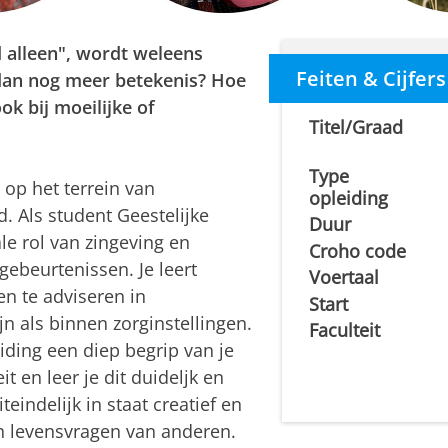
 alleen", wordt weleens
Feiten & Cijfers
 dan nog meer betekenis? Hoe
ok bij moeilijke of
Titel/Graad
Type
 op het terrein van
opleiding
. Als student Geestelijke
Duur
ale rol van zingeving en
Croho code
gebeurtenissen. Je leert
Voertaal
en te adviseren in
Start
lijn als binnen zorginstellingen.
Faculteit
eiding een diep begrip van je
t en leer je dit duideljk en
eindelijk in staat creatief en
en levensvragen van anderen.