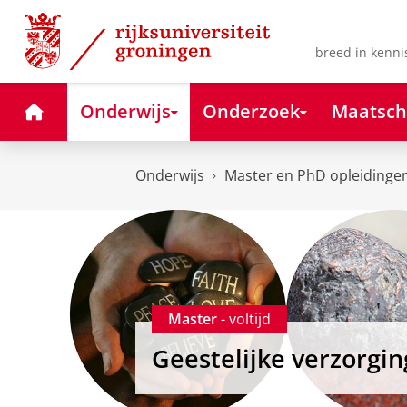
Skip
Skip
to
to
Content
Navigation
breed in kenni
Home
Onderwijs
Onderzoek
Maatsch
Onderwijs
Master en PhD opleidinge
Master
- voltijd
Geestelijke verzorgin