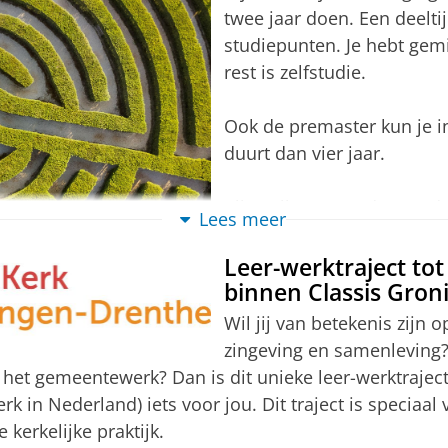
Voor aanvang van de ople
 willen werken. In de pubertijd is de identiteitsvorm
twee jaar doen. Een deelti
en te bespreken.
eze - toch vaak ook kwetsbare levensfase - zeker baat 
studiepunten. Je hebt gem
niversiteit
eer ze te maken hebben gekregen met moeilijke gebeu
Via een pre-master
ngen
collegegeld, maar een
vergoeding
op basis van het aan
rest is zelfstudie.
Extra informatie:
Premaster van 60 ECTS
Ook de premaster kun je in
duurt dan vier jaar.
niversiteit
Via een pre-master
Alle colleges worden op de
ngen
Lees meer
maar één dag in de week c
Extra informatie:
Leer-werktraject tot
Premaster van 60 ECTS
binnen Classis Gron
Opbouw deeltijdople
Wil jij van betekenis zijn o
niversiteit
Via een pre-master
zingeving en samenleving?
ngen
 het gemeentewerk? Dan is dit unieke leer-werktrajec
Extra informatie:
r, blok 1)
k in Nederland) iets voor jou. Dit traject is speciaal
Premaster van 60 ECTS
n methoden (1e semester, blok 1)
kerkelijke praktijk.