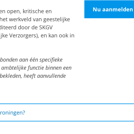
Nu aanmelden
en open, kritische en
et werkveld van geestelijke
editeerd door de SKGV
ijke Verzorgers), en kan ook in
ebonden aan één specifieke
 ambtelijke functie binnen een
bekleden, heeft aanvullende
roningen?
 Kwaliteitsregister Geestelijke Verzorging