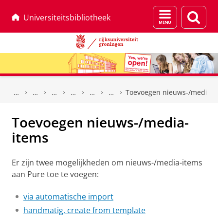
Menu
Zoek
Universiteitsbibliotheek
en
zoeken
Skip
Skip
to
to
Toevoegen nieuws-/media-i
Content
Navigation
Toevoegen nieuws-/media-
items
Er zijn twee mogelijkheden om nieuws-/media-items
aan Pure toe te voegen:
via automatische import
handmatig, create from template