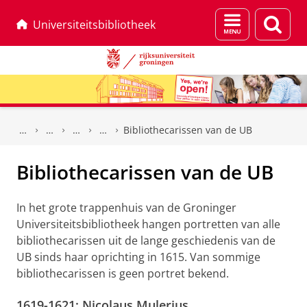
Menu
Zoek
Universiteitsbibliotheek
en
zoeken
Skip
Skip
to
to
Bibliothecarissen van de UB
Content
Navigation
Bibliothecarissen van de UB
In het grote trappenhuis van de Groninger
Universiteitsbibliotheek hangen portretten van alle
bibliothecarissen uit de lange geschiedenis van de
UB sinds haar oprichting in 1615. Van sommige
bibliothecarissen is geen portret bekend.
1619-1621: Nicolaus Mulerius