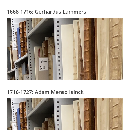
1668-1716: Gerhardus Lammers
1716-1727: Adam Menso Isinck