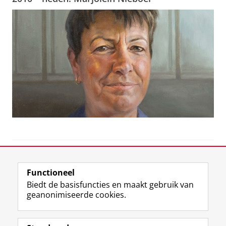
View this page in:
English
Functioneel
Biedt de basisfuncties en maakt gebruik van
geanonimiseerde cookies.
M
I
Volg ons op
a
n