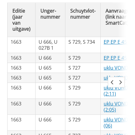
Editie
Unger-
Schuytvlot-
Aanvraagnu
(jaar
nummer
nummer
(link naar
van
SmartCat)
uitgave)
1663
U 666, U
S 729, S 734
EP EP E 45 B 1
027B 1
1663
U 666
S 729
EP EP E 45 B (
1663
U 665
S 727
uklu VONDEL 
1663
U 665
S 727
uklu VONDEL 
1663
U 666
S 729
uklu VONDEL 
(2:11)
1663
U 666
S 729
uklu VONDEL 
(2:05)
1663
U 666
S 729
uklu VONDEL 
(06)