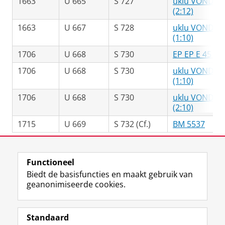
1663
U 665
S 727
uklu VONDEL 
(2:12)
1663
U 667
S 728
uklu VONDEL 
(1:10)
1706
U 668
S 730
EP EP E 45 (9:
1706
U 668
S 730
uklu VONDEL 
(1:10)
1706
U 668
S 730
uklu VONDEL 
(2:10)
1715
U 669
S 732 (Cf.)
BM 5537
Laatst gewijzigd:
12 juni 2025 13:39
Functioneel
Biedt de basisfuncties en maakt gebruik van
geanonimiseerde cookies.
M
I
Volg ons op
a
n
Standaard
s
s