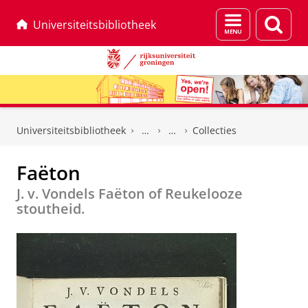
Menu
Zoek
Universiteitsbibliotheek
en
zoeken
Skip
Skip
to
to
Universiteitsbibliotheek
Collecties
Content
Navigation
Faëton
J. v. Vondels Faëton of Reukelooze
stoutheid.