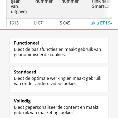
(jaar
nummer
nummer
(link naar
van
SmartCat)
uitgave)
1613
U 071
S 045
uklu ET I 94
Laatst gewijzigd:
12 juni 2025 13:39
Functioneel
Biedt de basisfuncties en maakt gebruik van
geanonimiseerde cookies.
M
I
Volg ons op
a
n
Standaard
s
s
t
t
Biedt de optimale werking en maakt gebruik
De UB voor medewerkers
o
a
van onder andere videocookies.
De UB voor studenten
d
g
o
r
Praktisch
n
a
Volledig
p
m
Biedt gepersonaliseerde content en maakt
Over de UB
r
-
gebruik van marketingcookies.
o
a