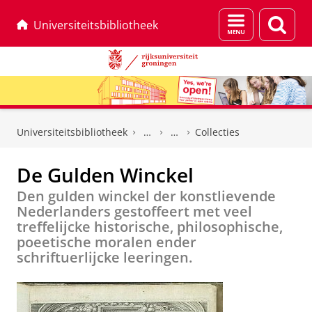
Menu
Zoek
Universiteitsbibliotheek
en
zoeken
Skip
Skip
to
to
Universiteitsbibliotheek
Collecties
Content
Navigation
De Gulden Winckel
Den gulden winckel der konstlievende
Nederlanders gestoffeert met veel
treffelijcke historische, philosophische,
poeetische moralen ender
schriftuerlijcke leeringen.