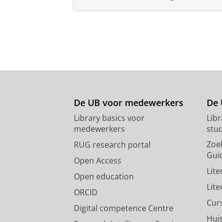
De UB voor medewerkers
De 
Library basics voor
Lib
medewerkers
stu
Zoe
RUG research portal
Gui
Open Access
Lit
Open education
Lit
ORCID
Cur
Digital competence Centre
Hui