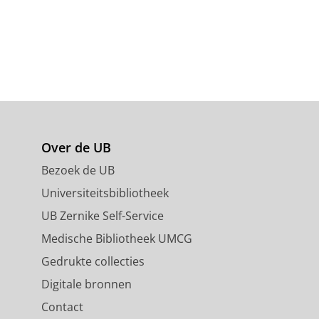
Over de UB
Bezoek de UB
Universiteitsbibliotheek
UB Zernike Self-Service
Medische Bibliotheek UMCG
Gedrukte collecties
Digitale bronnen
Contact