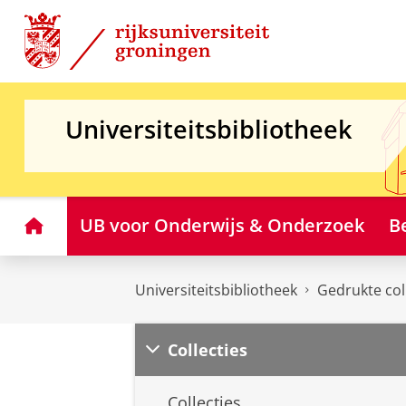
Skip
Skip
to
to
Content
Navigation
Universiteitsbibliotheek
Home
UB voor Onderwijs & Onderzoek
B
Universiteitsbibliotheek
Gedrukte col
Collecties
Collecties