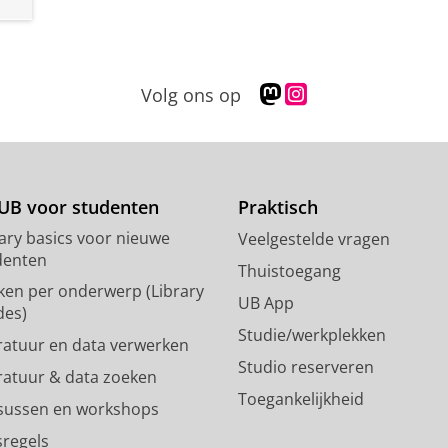
M
I
Volg ons op
a
n
s
s
t
t
o
a
d
g
UB voor studenten
Praktisch
o
r
rary basics voor nieuwe
Veelgestelde vragen
n
a
denten
p
m
Thuistoegang
ken per onderwerp (Library
r
-
UB App
des)
o
a
Studie/werkplekken
f
c
eratuur en data verwerken
i
c
Studio reserveren
eratuur & data zoeken
e
o
Toegankelijkheid
l
u
sussen en workshops
R
n
sregels
i
t