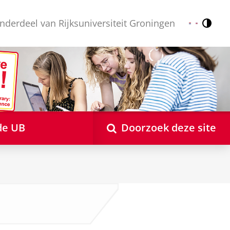
nderdeel van Rijksuniversiteit Groningen
Contr
Nederlands
English
de UB
Doorzoek deze site