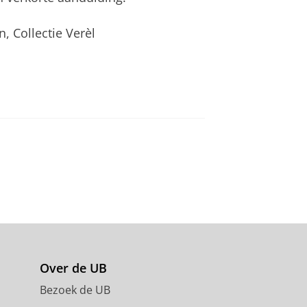
, Collectie Verèl
Over de UB
Bezoek de UB