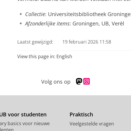
Collectie
: Universiteitsbibliotheek Groningen
Afzonderlijke items
: Groningen, UB, Verèl
Laatst gewijzigd:
19 februari 2026 11:58
View this page in:
English
M
I
Volg ons op
a
n
s
s
t
t
o
a
d
g
UB voor studenten
Praktisch
o
r
rary basics voor nieuwe
Veelgestelde vragen
n
a
denten