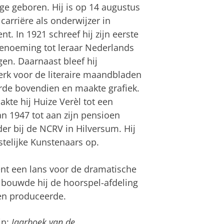
age geboren. Hij is op 14 augustus
carriëre als onderwijzer in
nt. In 1921 schreef hij zijn eerste
 benoeming tot leraar Nederlands
en. Daarnaast bleef hij
erk voor de literaire maandbladen
erde bovendien en maakte grafiek.
te hij Huize Verèl tot een
n 1947 tot aan zijn pensioen
der bij de NCRV in Hilversum. Hij
stelijke Kunstenaars op.
cent een lans voor de dramatische
 bouwde hij de hoorspel-afdeling
en produceerde.
in:
Jaarboek van de