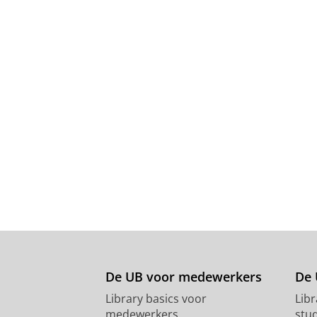
De UB voor medewerkers
De 
Library basics voor
Lib
medewerkers
stu