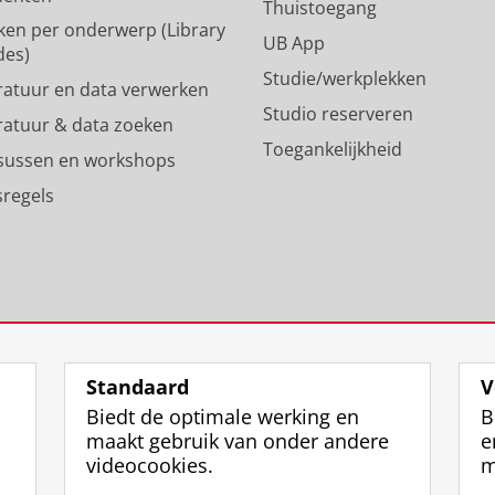
p
m
Thuistoegang
ken per onderwerp (Library
r
-
UB App
des)
o
a
Studie/werkplekken
f
c
eratuur en data verwerken
i
c
Studio reserveren
eratuur & data zoeken
e
o
Toegankelijkheid
l
u
sussen en workshops
R
n
sregels
i
t
j
R
k
i
s
j
u
k
n
s
i
u
v
n
Standaard
V
e
i
Biedt de optimale werking en
B
r
v
maakt gebruik van onder andere
e
s
e
videocookies.
m
i
r
t
s