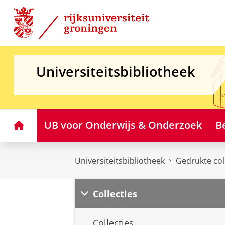
Skip
Skip
to
to
Content
Navigation
Universiteitsbibliotheek
Home
UB voor Onderwijs & Onderzoek
B
Universiteitsbibliotheek
Gedrukte col
Collecties
Collecties