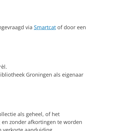
angevraagd via
Smartcat
of door een
èl.
sbibliotheek Groningen als eigenaar
lectie als geheel, of het
g en zonder afkortingen te worden
 verkorte aanduiding.