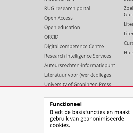
Zoe
RUG research portal
Gui
Open Access
Lit
Open education
Lit
ORCID
Cur
Digital competence Centre
Hui
Research Intelligence Services
Auteursrechten-informatiepunt
Literatuur voor (werk)colleges
University of Groningen Press
Onze expertise
Functioneel
Biedt de basisfuncties en maakt
gebruik van geanonimiseerde
cookies.