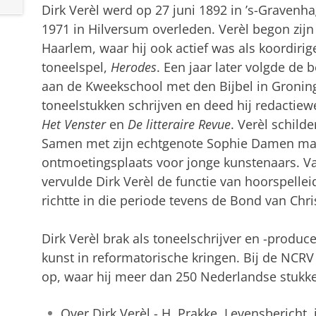
Dirk Verèl werd op 27 juni 1892 in ’s-Gravenh
1971 in Hilversum overleden. Verèl begon zijn 
Haarlem, waar hij ook actief was als koordirige
toneelspel,
Herodes
. Een jaar later volgde de
aan de Kweekschool met den Bijbel in Groning
toneelstukken schrijven en deed hij redactiew
Het Venster
en
De litteraire Revue
. Verèl schild
Samen met zijn echtgenote Sophie Damen maak
ontmoetingsplaats voor jonge kunstenaars. Va
vervulde Dirk Verèl de functie van hoorspellei
richtte in die periode tevens de Bond van Chri
Dirk Verèl brak als toneelschrijver en -produ
kunst in reformatorische kringen. Bij de NCRV
op, waar hij meer dan 250 Nederlandse stukk
Over Dirk Verèl - H. Prakke, Levensbericht, 