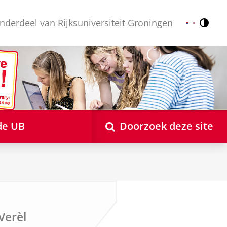
nderdeel van Rijksuniversiteit Groningen
Contr
Nederlands
English
de UB
Doorzoek deze site
Verèl