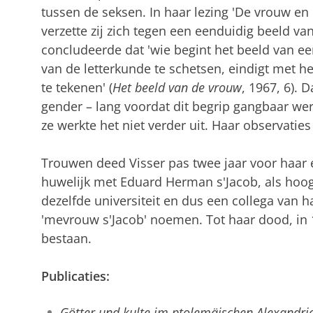
tussen de seksen. In haar lezing 'De vrouw en 
verzette zij zich tegen een eenduidig beeld va
concludeerde dat 'wie begint het beeld van e
van de letterkunde te schetsen, eindigt met h
te tekenen' (
Het beeld van de vrouw
, 1967, 6).
gender – lang voordat dit begrip gangbaar we
ze werkte het niet verder uit. Haar observati
Trouwen deed Visser pas twee jaar voor haar e
huwelijk met Eduard Herman s'Jacob, als hoog
dezelfde universiteit en dus een collega van ha
'mevrouw s'Jacob' noemen. Tot haar dood, in 1
bestaan.
Publicaties:
Götter und kulte im ptolemäischen Alexandri