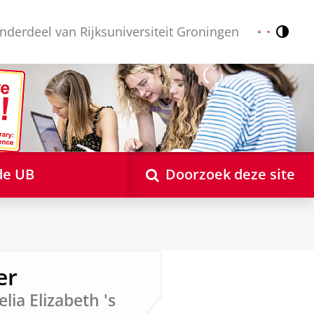
nderdeel van Rijksuniversiteit Groningen
Contr
Nederlands
English
de UB
Doorzoek deze site
er
lia Elizabeth 's