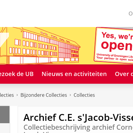
O
ezoek de UB
Nieuws en activiteiten
Over 
lecties
Bijzondere Collecties
Collecties
Archief C.E. s'Jacob-Viss
Collectiebeschrijving archief Corne