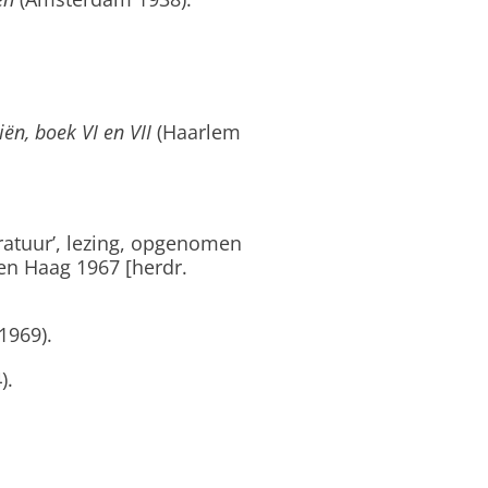
ën, boek VI en VII
(Haarlem
eratuur’, lezing, opgenomen
n Haag 1967 [herdr.
969).
).