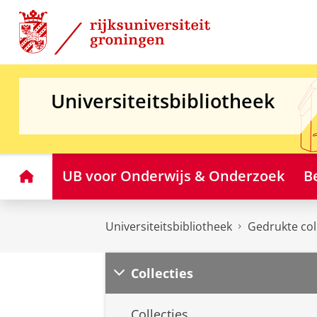
Skip
Skip
to
to
Content
Navigation
Universiteitsbibliotheek
Home
UB voor Onderwijs & Onderzoek
B
Universiteitsbibliotheek
Gedrukte col
Collecties
Collecties