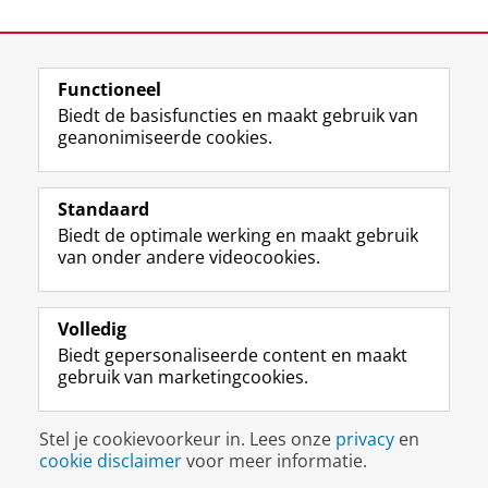
Laatst gewijzigd:
12 juni 2025 13:38
Functioneel
View this page in:
English
Biedt de basisfuncties en maakt gebruik van
geanonimiseerde cookies.
M
I
Volg ons op
a
n
Standaard
s
s
Biedt de optimale werking en maakt gebruik
t
t
De UB voor medewerkers
van onder andere videocookies.
o
a
De UB voor studenten
d
g
o
r
Praktisch
n
a
Volledig
p
m
Biedt gepersonaliseerde content en maakt
Over de UB
r
-
gebruik van marketingcookies.
o
a
f
c
Disclaimer & Copyright
Privacy
Cookies
i
c
Stel je cookievoorkeur in. Lees onze
privacy
en
Inloggen
e
o
cookie disclaimer
voor meer informatie.
l
u