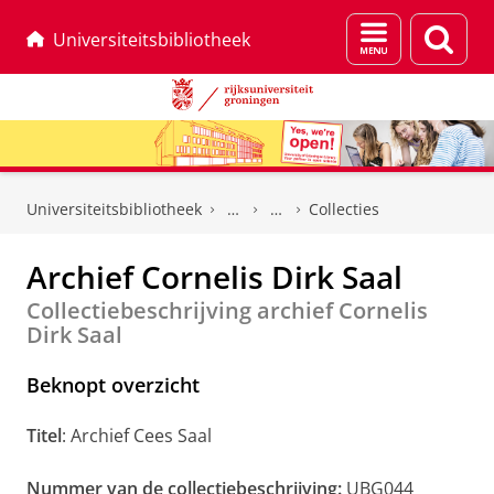
Menu
Zoek
Universiteitsbibliotheek
en
zoeken
Skip
Skip
to
to
Universiteitsbibliotheek
Collecties
Content
Navigation
Archief Cornelis Dirk Saal
Collectiebeschrijving archief Cornelis
Dirk Saal
Beknopt overzicht
Titel
: Archief Cees Saal
Nummer van de collectiebeschrijving:
UBG044