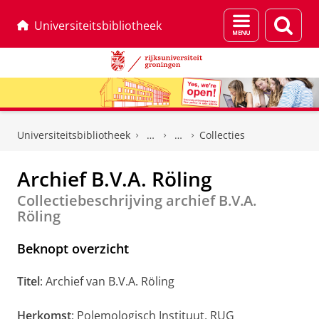
Menu
Zoek
Universiteitsbibliotheek
en
zoeken
Skip
Skip
to
to
Universiteitsbibliotheek
Collecties
Content
Navigation
Archief B.V.A. Röling
Collectiebeschrijving archief B.V.A.
Röling
Beknopt overzicht
Titel
: Archief van B.V.A. Röling
Herkomst
: Polemologisch Instituut, RUG