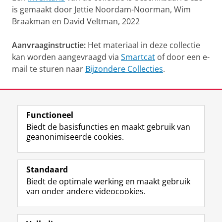
is gemaakt door Jettie Noordam-Noorman, Wim
Braakman en David Veltman, 2022
Aanvraaginstructie:
Het materiaal in deze collectie
kan worden aangevraagd via
Smartcat
of door een e-
mail te sturen naar
Bijzondere Collecties
.
Laatst gewijzigd:
12 juni 2025 13:38
Functioneel
View this page in:
English
Biedt de basisfuncties en maakt gebruik van
geanonimiseerde cookies.
M
I
Volg ons op
a
n
Standaard
s
s
Biedt de optimale werking en maakt gebruik
t
t
De UB voor medewerkers
van onder andere videocookies.
o
a
De UB voor studenten
d
g
o
r
Praktisch