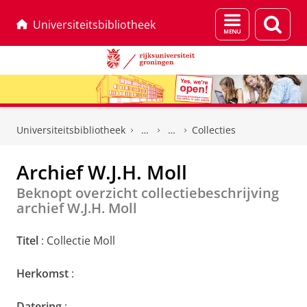
Menu
Zoek
Universiteitsbibliotheek
en
zoeken
Skip
Skip
to
to
Universiteitsbibliotheek
Collecties
Content
Navigation
Archief W.J.H. Moll
Beknopt overzicht collectiebeschrijving
archief W.J.H. Moll
Titel
: Collectie Moll
Herkomst
:
Datering
: