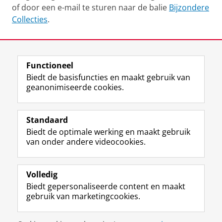
of door een e-mail te sturen naar de balie
Bijzondere
Collecties
.
Laatst gewijzigd:
12 juni 2025 13:37
Functioneel
View this page in:
English
Biedt de basisfuncties en maakt gebruik van
geanonimiseerde cookies.
M
I
Volg ons op
a
n
Standaard
s
s
Biedt de optimale werking en maakt gebruik
t
t
De UB voor medewerkers
van onder andere videocookies.
o
a
De UB voor studenten
d
g
o
r
Praktisch
n
a
Volledig
p
m
Biedt gepersonaliseerde content en maakt
Over de UB
r
-
gebruik van marketingcookies.
o
a
f
c
Disclaimer & Copyright
Privacy
Cookies