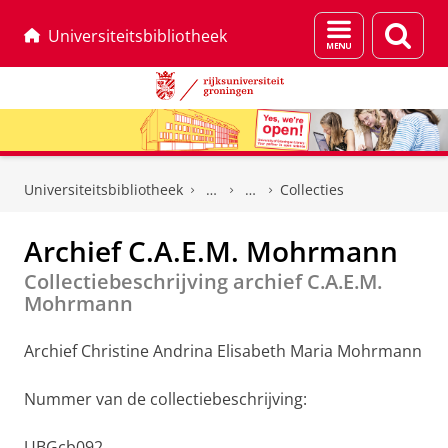
Menu
Zoek
Universiteitsbibliotheek
en
zoeken
Skip
Skip
to
to
Universiteitsbibliotheek
Collecties
Content
Navigation
Archief C.A.E.M. Mohrmann
Collectiebeschrijving archief C.A.E.M.
Mohrmann
Archief Christine Andrina Elisabeth Maria Mohrmann
Nummer van de collectiebeschrijving:
UBGcb092