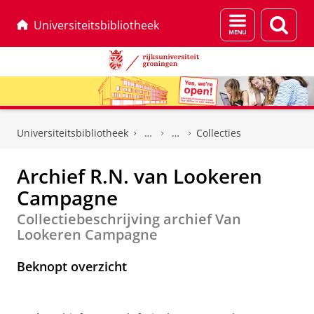
Menu
Zoek
Universiteitsbibliotheek
en
zoeken
Skip
Skip
to
to
Universiteitsbibliotheek
Collecties
Content
Navigation
Archief R.N. van Lookeren
Campagne
Collectiebeschrijving archief Van
Lookeren Campagne
Beknopt overzicht