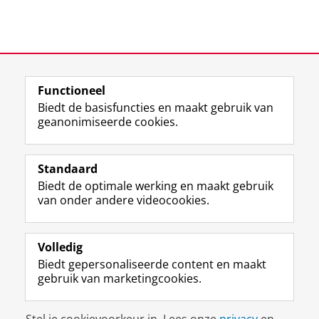
Laatst gewijzigd:
12 juni 2025 13:37
Functioneel
View this page in:
English
Biedt de basisfuncties en maakt gebruik van
geanonimiseerde cookies.
M
I
Volg ons op
a
n
Standaard
s
s
Biedt de optimale werking en maakt gebruik
t
t
De UB voor medewerkers
van onder andere videocookies.
o
a
De UB voor studenten
d
g
o
r
Praktisch
n
a
Volledig
p
m
Biedt gepersonaliseerde content en maakt
Over de UB
r
-
gebruik van marketingcookies.
o
a
f
c
Disclaimer & Copyright
Privacy
Cookies
i
c