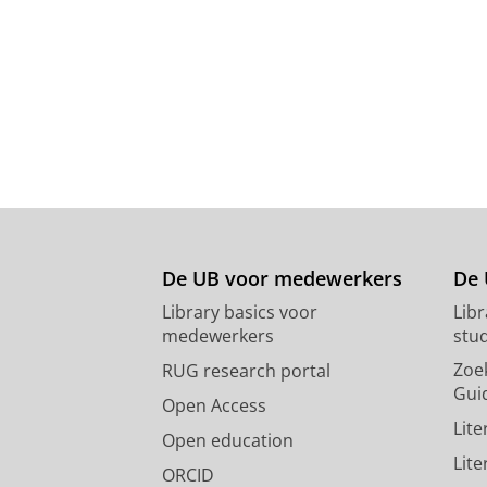
De UB voor medewerkers
De 
Library basics voor
Lib
medewerkers
stu
Zoe
RUG research portal
Gui
Open Access
Lit
Open education
Lit
ORCID