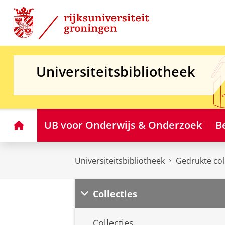
Skip
Skip
to
to
Content
Navigation
Universiteitsbibliotheek
Home
UB voor Onderwijs & Onderzoek
B
Universiteitsbibliotheek
Gedrukte col
Collecties
Collecties