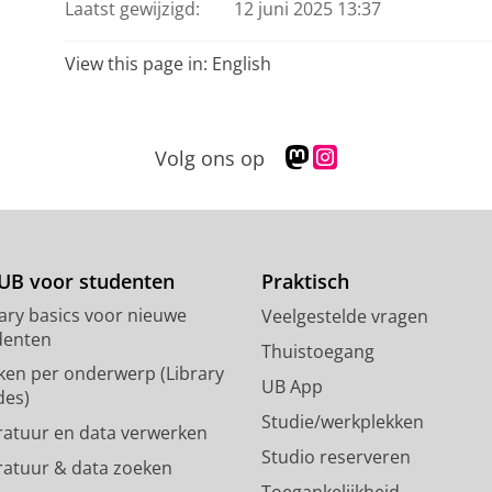
Laatst gewijzigd:
12 juni 2025 13:37
View this page in:
English
M
I
Volg ons op
a
n
s
s
t
t
o
a
d
g
UB voor studenten
Praktisch
o
r
rary basics voor nieuwe
Veelgestelde vragen
n
a
denten
p
m
Thuistoegang
ken per onderwerp (Library
r
-
UB App
des)
o
a
Studie/werkplekken
f
c
eratuur en data verwerken
i
c
Studio reserveren
eratuur & data zoeken
e
o
Toegankelijkheid