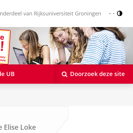
nderdeel van Rijksuniversiteit Groningen
Contr
Nederlands
English
de UB
Doorzoek deze site
e Elise Loke