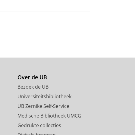
Over de UB
Bezoek de UB
Universiteitsbibliotheek
UB Zernike Self-Service
Medische Bibliotheek UMCG
Gedrukte collecties
Digitale bronnen