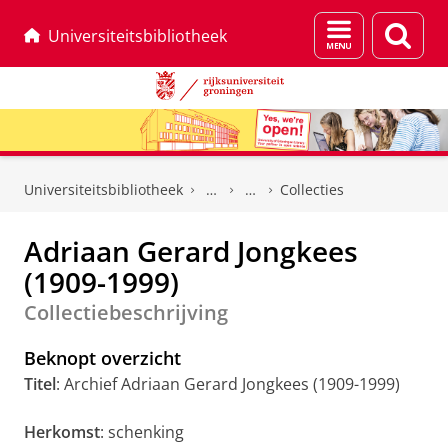
Menu
Zoek
Universiteitsbibliotheek
en
zoeken
Skip
Skip
to
to
Universiteitsbibliotheek
Collecties
Content
Navigation
Adriaan Gerard Jongkees
(1909-1999)
Collectiebeschrijving
Beknopt overzicht
Titel
: Archief Adriaan Gerard Jongkees (1909-1999)
Herkomst
: schenking