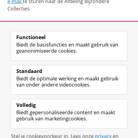
e-mail
te sturen naar de Afdeling Bijzondere
Collecties.
Laatst gewijzigd:
12 juni 2025 13:36
Functioneel
View this page in:
English
Biedt de basisfuncties en maakt gebruik van
geanonimiseerde cookies.
M
I
Volg ons op
a
n
Standaard
s
s
Biedt de optimale werking en maakt gebruik
t
t
De UB voor medewerkers
van onder andere videocookies.
o
a
De UB voor studenten
d
g
o
r
Praktisch
n
a
Volledig
p
m
Biedt gepersonaliseerde content en maakt
Over de UB
r
-
gebruik van marketingcookies.
o
a
f
c
Disclaimer & Copyright
Privacy
Cookies
i
c
Stel je cookievoorkeur in. Lees onze
privacy
en