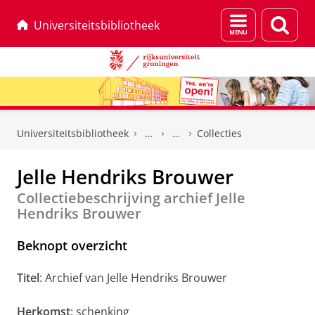
Menu
Zoek
Universiteitsbibliotheek
en
zoeken
Skip
Skip
to
to
Universiteitsbibliotheek
Collecties
Content
Navigation
Jelle Hendriks Brouwer
Collectiebeschrijving archief Jelle
Hendriks Brouwer
Beknopt overzicht
Titel
: Archief van Jelle Hendriks Brouwer
Herkomst
: schenking